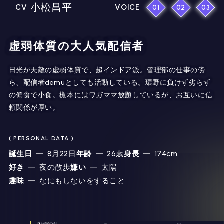
小松昌平
CV
VOICE
01
02
03
虚弱体質の大人気配信者
日光が天敵の虚弱体質で、超インドア派。管理部の仕事の傍
ら、配信者demuとしても活動している。環野に負けず劣らず
の偏食で小食。槻本にはワガママ放題しているが、お互いに信
頼関係が厚い。
( PERSONAL DATA )
誕生日
8月22日
年齢
26歳
身長
174cm
好き
夜の散歩
嫌い
太陽
趣味
なにもしないをすること