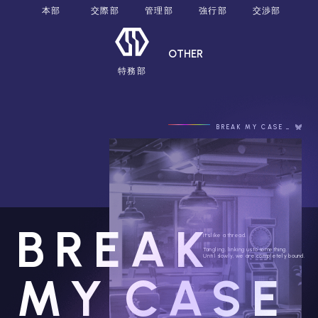
本部
交際部
管理部
強行部
交渉部
OTHER
特務部
BREAK MY CASE
BREAK
It's like a thread.
Tangling, linking us to something.
Until slowly, we are completely bound.
MY
CASE