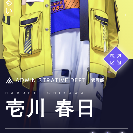
ADMINISTRATIVE DEPT.
管理部
HARUHI ICHIKAWA
壱川 春日