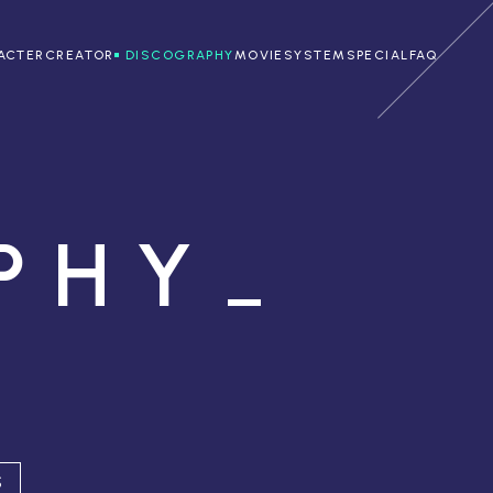
ACTER
CREATOR
DISCOGRAPHY
MOVIE
SYSTEM
SPECIAL
FAQ
PHY
S