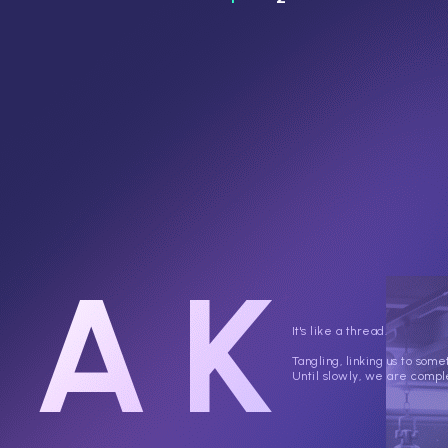
EAK
It's like a thread.
Tangling, linking us to some
Until slowly, we are compl