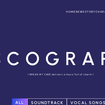
HOME
NEWS
STORY
CHAR
SCOGRA
( BREAK MY CASE delivers a music full of charm )
ALL
SOUNDTRACK
VOCAL SONG