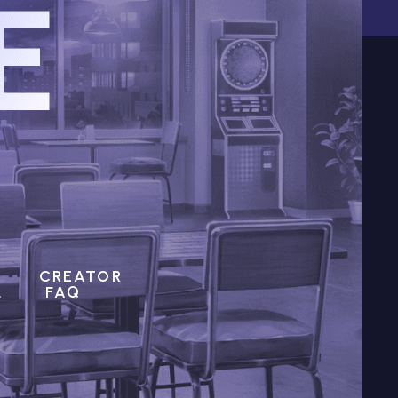
E
CREATOR
L
FAQ