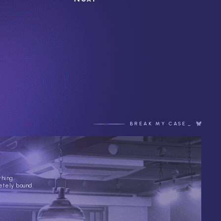
BREAK MY CASE
thing.
etely bound.