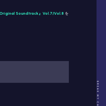
riginal Soundtrack』Vol.7/Vol.8
を
BREAK MY CASE