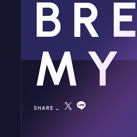
BR
MY
SHARE