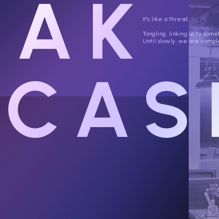
EAK
It's like a thread.
Tangling, linking us to some
Until slowly, we are compl
CAS