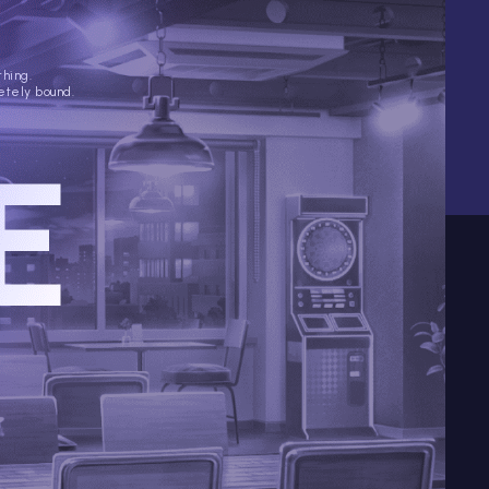
thing.
etely bound.
E