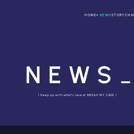
HOME
NEWS
STORY
CHA
NEWS
( Keep up with what's new at BREAK MY CASE )