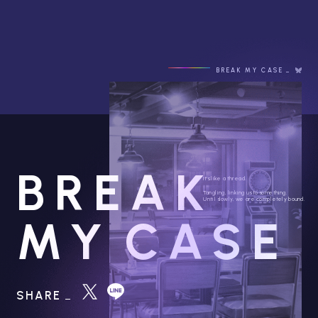
BREAK MY CASE
BREAK
It's like a thread.
Tangling, linking us to something.
Until slowly, we are completely bound.
MY
CASE
SHARE