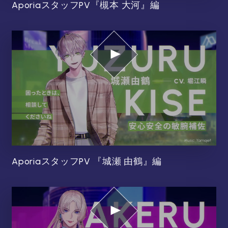
AporiaスタッフPV『槻本 大河』編
AporiaスタッフPV 『城瀬 由鶴』編