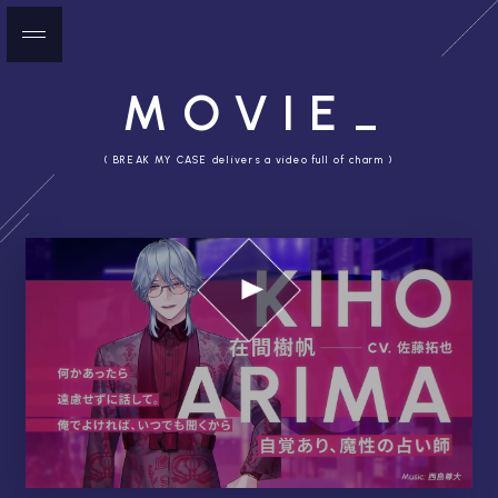
MOVIE
( BREAK MY CASE delivers a video full of charm )