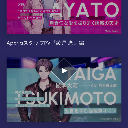
AporiaスタッフPV『綾戸 恋』編