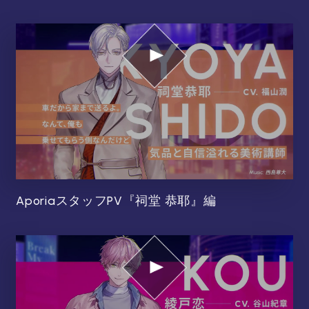
AporiaスタッフPV『祠堂 恭耶』編