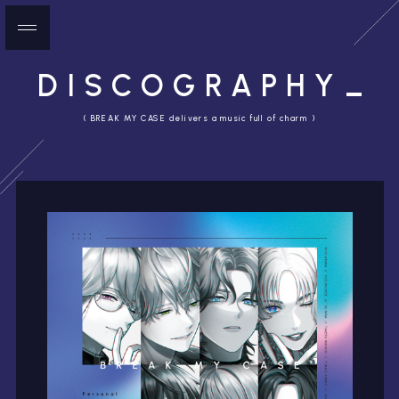
DISCOGRAPHY
( BREAK MY CASE delivers a music full of charm )