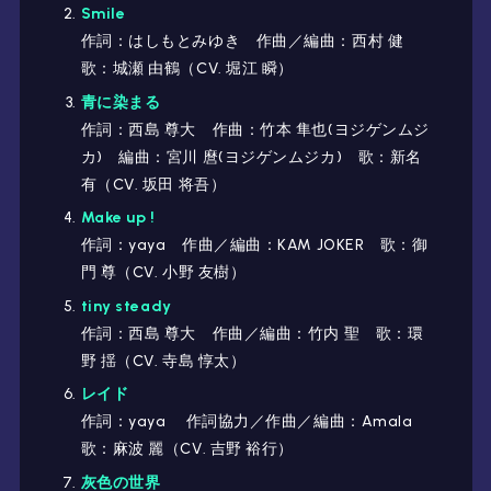
Smile
作詞：はしもとみゆき 作曲／編曲：西村 健
歌：城瀬 由鶴（CV. 堀江 瞬）
青に染まる
作詞：西島 尊大 作曲：竹本 隼也(ヨジゲンムジ
カ) 編曲：宮川 麿(ヨジゲンムジカ) 歌：新名
有（CV. 坂田 将吾）
Make up !
作詞：yaya 作曲／編曲：KAM JOKER 歌：御
門 尊（CV. 小野 友樹）
tiny steady
作詞：西島 尊大 作曲／編曲：竹内 聖 歌：環
野 揺（CV. 寺島 惇太）
レイド
作詞：yaya 作詞協力／作曲／編曲：Amala
歌：麻波 麗（CV. 吉野 裕行）
灰色の世界