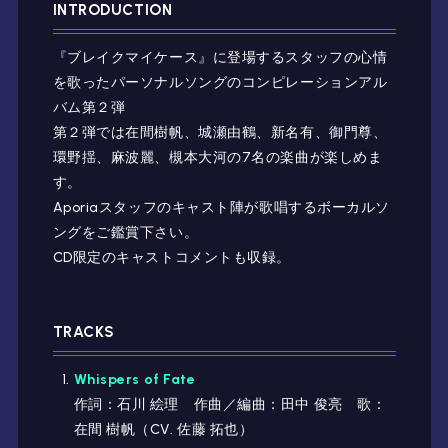
INTRODUCTION
『ブレイクマイケース』に登場するスタッフの心情
を歌ったパーソナルソングのコンピレーションアル
バム第２弾
第２弾では在間樹帆、城瀬由鶴、新名有、御門尊、
環野揺、麻波麗、槻本大河の7名の楽曲が楽しめま
す。
Aporiaスタッフのキャスト陣が歌唱するボーカルソ
ングをご鑑賞下さい。
CD限定のキャストコメントも収録。
TRACKS
Whispers of Fate
作詞：石川 絵理 作曲／編曲：田中 俊亮 歌：
在間 樹帆（CV. 佐藤 拓也）