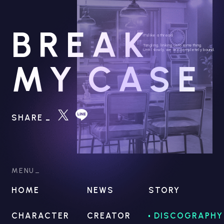
BREAK
It's like a thread.
Tangling, linking us to something.
Until slowly, we are completely bound.
MY
CASE
SHARE
MENU
HOME
NEWS
STORY
CHARACTER
CREATOR
DISCOGRAPHY